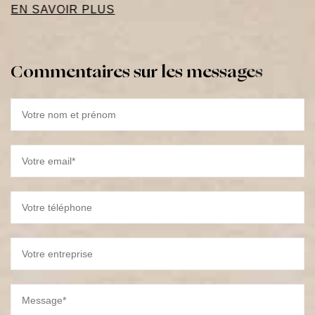
pr...
EN SAVOIR PLUS
C
o
m
m
e
n
t
a
i
r
e
s
s
u
r
l
e
s
m
e
s
s
a
g
e
s