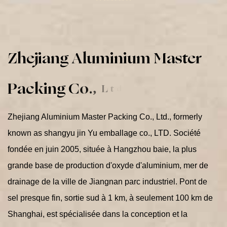
Z
h
e
j
i
a
n
g
A
l
u
m
i
n
i
u
m
M
a
s
t
e
r
P
a
c
k
i
n
g
C
o
.
,
L
t
d
.
Zhejiang Aluminium Master Packing Co., Ltd., formerly
known as shangyu jin Yu emballage co., LTD. Société
fondée en juin 2005, située à Hangzhou baie, la plus
grande base de production d'oxyde d'aluminium, mer de
drainage de la ville de Jiangnan parc industriel. Pont de
sel presque fin, sortie sud à 1 km, à seulement 100 km de
Shanghai, est spécialisée dans la conception et la